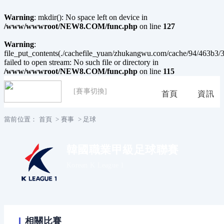
Warning
: mkdir(): No space left on device in
/www/wwwroot/NEW8.COM/func.php
on line
127
Warning
:
file_put_contents(./cachefile_yuan/zhukangwu.com/cache/94/463b3/3
failed to open stream: No such file or directory in
/www/wwwroot/NEW8.COM/func.php
on line
115
[賽事切換]
首頁
資訊
當前位置：
首頁
>
賽事
>
足球
韓國職業甲級足球聯賽
Korean K League 1
相關比賽