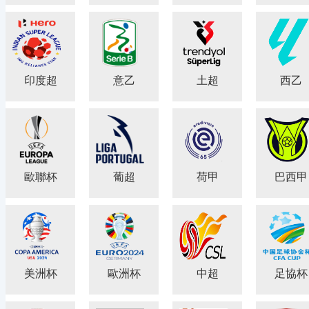
印度超
意乙
土超
西乙
歐聯杯
葡超
荷甲
巴西甲
美洲杯
歐洲杯
中超
足協杯