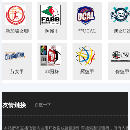
新加坡女聯
阿爾甲
菲UCAL
澳女U2
芬女甲
非冠杯
羅籃甲
保籃甲
友情鏈接
百度一下
本站所有直播信號均由用戶收集或從搜索引擎搜索整理獲得，所有內容均