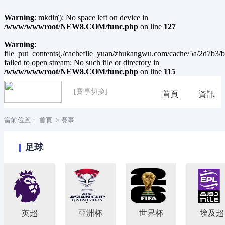
Warning
: mkdir(): No space left on device in
/www/wwwroot/NEW8.COM/func.php
on line
127
Warning
:
file_put_contents(./cachefile_yuan/zhukangwu.com/cache/5a/2d7b3/b
failed to open stream: No such file or directory in
/www/wwwroot/NEW8.COM/func.php
on line
115
[賽事切換]
首頁
資訊
當前位置：
首頁
>
賽事
足球
英超
亞洲杯
世界杯
埃及超