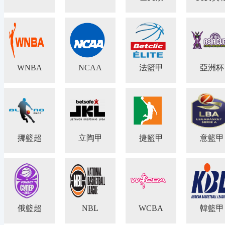
WNBA
NCAA
法籃甲
亞洲杯
挪籃超
立陶甲
捷籃甲
意籃甲
俄籃超
NBL
WCBA
韓籃甲