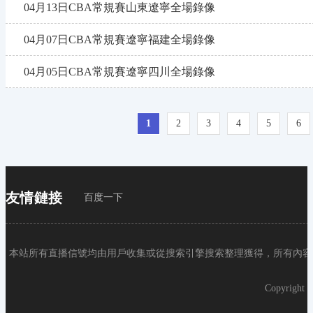
04月13日CBA常規賽山東遼寧全場錄像
04月07日CBA常規賽遼寧福建全場錄像
04月05日CBA常規賽遼寧四川全場錄像
1
2
3
4
5
6
友情鏈接
百度一下
本站所有直播信號均由用戶收集或從搜索引擎搜索整理獲得，所有內容均
Copyright 