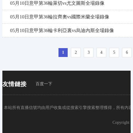
05月10日意甲第36輪萊切vs尤文圖斯全場錄像
05月10日意甲第36輪拉齊奧vs國際米蘭全場錄像
05月10日意甲第36輪卡利亞裏vs烏迪內斯全場錄像
1
2
3
4
5
6
友情鏈接
百度一下
本站所有直播信號均由用戶收集或從搜索引擎搜索整理獲得，所有內容均
Copyright 