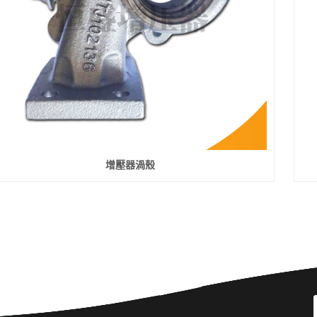
增壓器渦殼